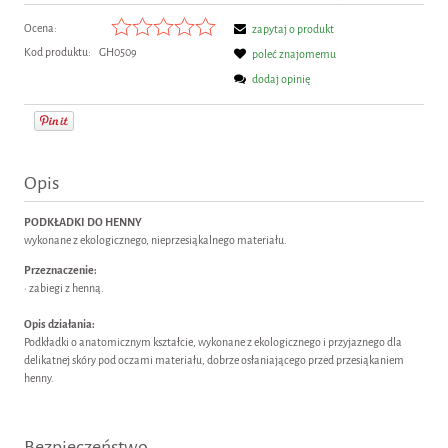
Ocena:
zapytaj o produkt
Kod produktu:
GH0509
poleć znajomemu
dodaj opinię
Opis
PODKŁADKI DO HENNY
wykonane z ekologicznego, nieprzesiąkalnego materiału.
Przeznaczenie:
• zabiegi z henną.
Opis działania:
Podkładki o anatomicznym kształcie, wykonane z ekologicznego i przyjaznego dla
delikatnej skóry pod oczami materiału, dobrze osłaniającego przed przesiąkaniem
henny.
Bezpieczeństwo