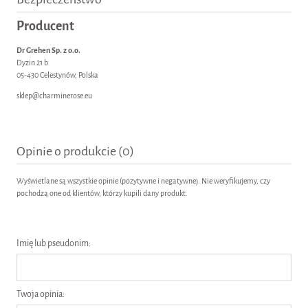
Producent
Dr Grehen Sp. z o.o.
Dyzin 21 b
05-430 Celestynów, Polska
sklep@charminerose.eu
Opinie o produkcie (0)
Wyświetlane są wszystkie opinie (pozytywne i negatywne). Nie weryfikujemy, czy
pochodzą one od klientów, którzy kupili dany produkt.
Imię lub pseudonim:
Twoja opinia: