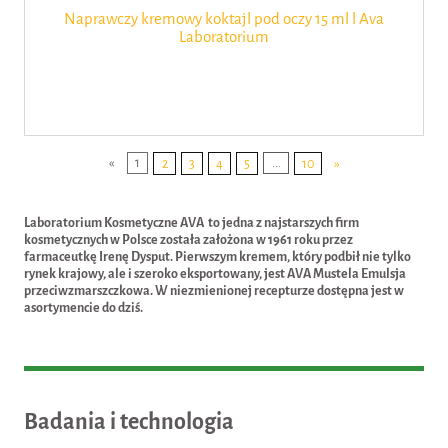
Naprawczy kremowy koktajl pod oczy 15 ml l Ava
Laboratorium
«
1
2
3
4
5
...
10
»
Laboratorium Kosmetyczne AVA to j
edna z najstarszych firm
kosmetycznych w Polsce została założona w 1961 roku przez
farmaceutkę Irenę Dysput. Pierwszym kremem, który podbił nie tylko
rynek krajowy, ale i szeroko eksportowany, jest
AVA Mustela Emulsja
przeciwzmarszczkowa.
W niezmienionej recepturze dostępna jest w
asortymencie do dziś.
Badania i technologia