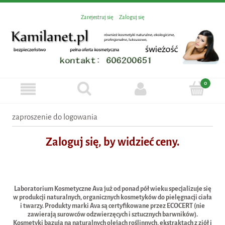
Zarejestruj się
Zaloguj się
zaproszenie do logowania
Zaloguj się, by widzieć ceny.
Laboratorium Kosmetyczne Ava już od ponad pół wieku specjalizuje się
w produkcji naturalnych, organicznych kosmetyków do pielęgnacji ciała
i twarzy. Produkty marki Ava są certyfikowane przez ECOCERT (nie
zawierają surowców odzwierzęcych i sztucznych barwników).
Kosmetyki bazują na naturalnych olejach roślinnych, ekstraktach z ziół i