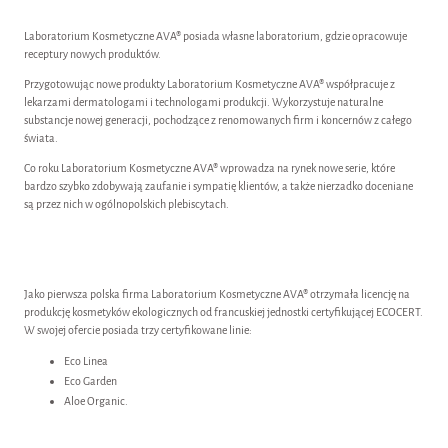
Laboratorium Kosmetyczne AVA® posiada własne laboratorium, gdzie opracowuje
receptury nowych produktów.
Przygotowując nowe produkty Laboratorium Kosmetyczne AVA® współpracuje z
lekarzami dermatologami i technologami produkcji. Wykorzystuje naturalne
substancje nowej generacji, pochodzące z renomowanych firm i koncernów z całego
świata.
Co roku Laboratorium Kosmetyczne AVA® wprowadza na rynek nowe serie, które
bardzo szybko zdobywają zaufanie i sympatię klientów, a także nierzadko doceniane
są przez nich w ogólnopolskich plebiscytach.
Jako pierwsza polska firma Laboratorium Kosmetyczne AVA® otrzymała licencję na
produkcję kosmetyków ekologicznych od francuskiej jednostki certyfikującej ECOCERT.
W swojej ofercie posiada trzy certyfikowane linie:
Eco Linea
Eco Garden
Aloe Organic.