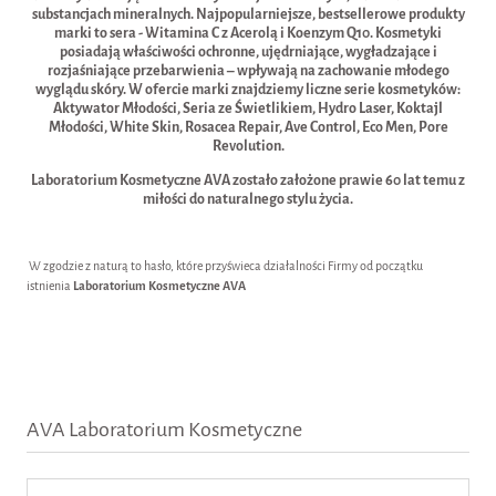
substancjach mineralnych. Najpopularniejsze, bestsellerowe produkty
marki to sera - Witamina C z Acerolą i Koenzym Q10. Kosmetyki
posiadają właściwości ochronne, ujędrniające, wygładzające i
rozjaśniające przebarwienia – wpływają na zachowanie młodego
wyglądu skóry. W ofercie marki znajdziemy liczne serie kosmetyków:
Aktywator Młodości, Seria ze Świetlikiem, Hydro Laser, Koktajl
Młodości, White Skin, Rosacea Repair, Ave Control, Eco Men, Pore
Revolution.
Laboratorium Kosmetyczne AVA zostało założone prawie 60 lat temu z
miłości do naturalnego stylu życia.
W zgodzie z naturą to hasło, które przyświeca działalności Firmy od początku
istnienia
Laboratorium Kosmetyczne AVA
AVA Laboratorium Kosmetyczne