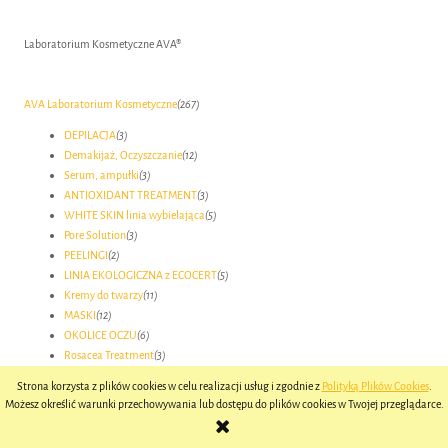
Laboratorium Kosmetyczne AVA®
AVA Laboratorium Kosmetyczne
(267)
DEPILACJA
(3)
Demakijaż, Oczyszczanie
(12)
Serum, ampułki
(3)
ANTIOXIDANT TREATMENT
(3)
WHITE SKIN linia wybielająca
(5)
Pore Solution
(3)
PEELINGI
(2)
LINIA EKOLOGICZNA z ECOCERT
(5)
Kremy do twarzy
(11)
MASKI
(12)
OKOLICE OCZU
(6)
Rosacea Treatment
(3)
BEAUTY COCKTAILS (S, MB)
(6)
Strona korzysta z plików cookies w celu realizacji usług i zgodnie z
Polityką Plików Cookies
.
Maski algowe
(3)
Możesz określić warunki przechowywania lub dostępu do plików cookies w Twojej przeglądarce.
ACID PEELS peelingi kwasowe
(6)
...:::Pielęgnacja ciała
(10)