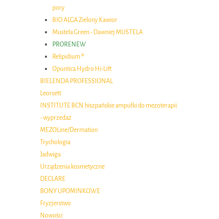
pory
BIO ALGA Zielony Kawior
Mustela Green - Dawniej MUSTELA
PRORENEW
Relipidium ®
Opuntica Hydro Hi-Lift
BIELENDA PROFESSIONAL
Leorsett
INSTITUTE BCN hiszpańskie ampułki do mezoterapii
- wyprzedaż
MEZOLine/Dermation
Trychologia
Jadwiga
Urządzenia kosmetyczne
DECLARE
BONY UPOMINKOWE
Fryzjerstwo
Nowości