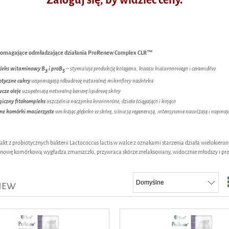
pomagające odmładzające działania ProRenew Complex CLR™
leks witaminowy B
i proB
– stymuluje produkcję kolagenu, kwasu hialuronowego i ceramidów
3
5
otyczne cukry
wspomagają odbudowę naturalnej mikroflory naskórka
cze oleje
uzupełniają naturalną barierę lipidową skóry
giczny fitokompleks
uszczelnia naczynka krwionośne, działa ściągająco i kojąco
nne komórki macierzyste
wnikając głęboko w skórę, silnie ją regenerują, intensywnie nawilżają i napinaj
akt z probiotycznych bakterii Lactococcus lactis w walce z oznakami starzenia działa wielokieru
nowę komórkową wygładza zmarszczki, przywraca skórze zrelaksowany, widocznie młodszy i p
NEW