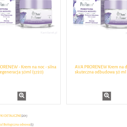
Krem z zieloną herbatą d
nawilżenie 24h 200 ml Ava 
powiadom o dostępn
ORENEW - Krem na noc - silna
AVA PRORENEW Krem na dz
regeneracja 50ml (5720)
skuteczna odbudowa 50 ml 
TYKI DETALICZNE
(201)
al Biologiczna odnowa
(5)