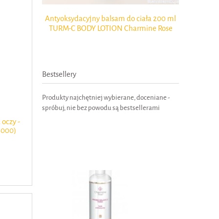
y balsam do
Antyoksydacyjny balsam do ciała 200 ml
BALSAM N
BODY LOTION
TURM-C BODY LOTION Charmine Rose
PODO 100m
Bestsellery
Produkty najchętniej wybierane, doceniane -
spróbuj, nie bez powodu są bestsellerami
oczy -
6000)