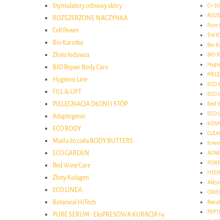
Stymulatory odnowy skóry
C+ St
ROZ
ROZSZERZONE NACZYNKA
Pure 
Cell Power
ŚWIE
Bio Karotka
Bio K
Złoto lodowca
BIO R
Hygie
BIO Repair Body Care
PIEL
Hygienic Line
ECO 
FILL & LIFT
ECO 
PIELĘGNACJA DŁONI I STÓP
Red 
ECO 
Adaptogenic
KOSM
ECO BODY
CLEA
Masła do ciała BODY BUTTERS
Kremy
ECO GARDEN
ACNE
PORE
Red Wine Care
HYDR
Złoty Kolagen
Akty
ECO LINEA
ORIE
Botanical HiTech
Beau
PEPTI
PURE SERUM - EksPRESOWA KURACJA 14