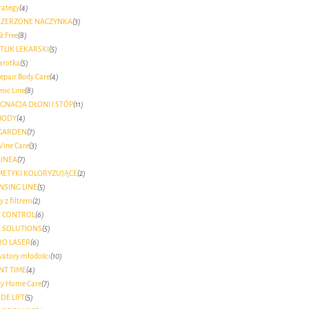
rategy
(4)
SZERZONE NACZYNKA
(3)
& Free
(8)
TLIK LEKARSKI
(5)
arotka
(5)
epair Body Care
(4)
nic Line
(8)
ĘGNACJA DŁONI I STÓP
(11)
BODY
(4)
GARDEN
(7)
Wine Care
(3)
LINEA
(7)
ETYKI KOLORYZUJĄCE
(2)
NSING LINE
(5)
 z filtrem
(2)
 CONTROL
(6)
 SOLUTIONS
(5)
O LASER
(6)
watory młodości
(10)
NT TIME
(4)
ty Home Care
(7)
DE LIFT
(5)