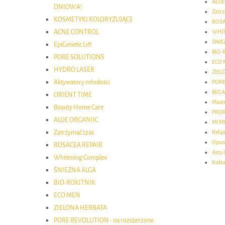
ALOE
DNIOWA!
Zatr
KOSMETYKI KOLORYZUJĄCE
ROSA
ACNE CONTROL
WHIT
ŚNIE
EpiGenetic Lift
BIO-
PORE SOLUTIONS
ECO 
HYDRO LASER
ZIEL
Aktywatory młodości
PORE
BIO A
ORIENT TIME
Must
Beauty Home Care
PRO
ALOE ORGANIIC
MI MI
Zatrzymać czas
Relip
Opunt
ROSACEA REPAIR
Asta 
Whitening Complex
Kokta
ŚNIEŻNA ALGA
BIO-ROKITNIK
ECO MEN
ZIELONA HERBATA
PORE REVOLUTION - na rozszerzone