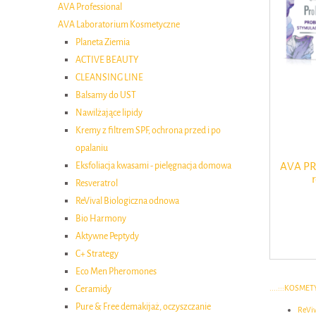
AVA Professional
AVA Laboratorium Kosmetyczne
Planeta Ziemia
ACTIVE BEAUTY
CLEANSING LINE
Balsamy do UST
Nawilżające lipidy
Kremy z filtrem SPF, ochrona przed i po
opalaniu
Eksfoliacja kwasami - pielęgnacja domowa
AVA PR
Resveratrol
ReVival Biologiczna odnowa
Bio Harmony
Aktywne Peptydy
C+ Strategy
Eco Men Pheromones
....:::KOSME
Ceramidy
Pure & Free demakijaż, oczyszczanie
ReViv