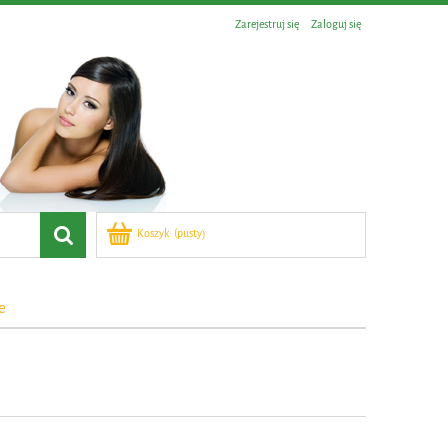
Zarejestruj się
Zaloguj się
Koszyk:
(pusty)
e