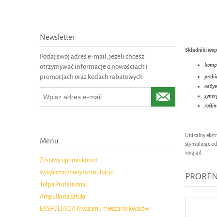
Newsletter
Składniki ws
Podaj swój adres e-mail, jeżeli chcesz
komp
otrzymywać informacje o nowościach i
promocjach oraz kodach rabatowych
prebi
odżyw
syner
rośli
Unikalny ekstr
Menu
stymulując od
wygląd
Zestawy upominkowe/
świąteczne/bony/konsultacje
PRORE
Tołpa Professional
Ampułki na sztuki
EKSFOLIACJA Kwasami, mieszanki kwasów