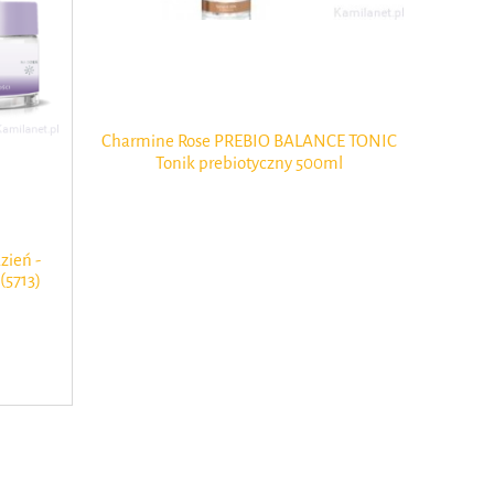
ługotrwałe
Charmine Rose PREBIO BALANCE TONIC
Charmine 
Professional
Tonik prebiotyczny 500ml
Prebio
ości
ień -
(5713)