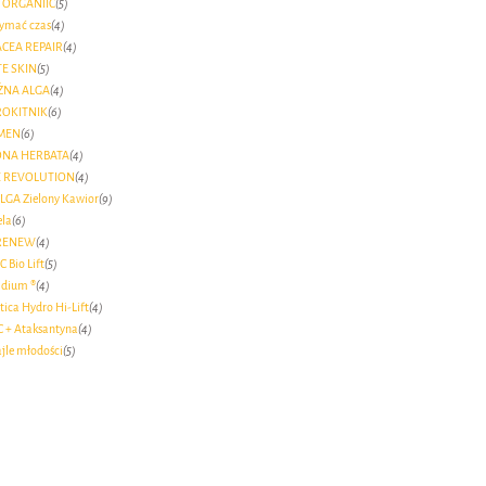
 ORGANIIC
(5)
zymać czas
(4)
CEA REPAIR
(4)
E SKIN
(5)
ŻNA ALGA
(4)
ROKITNIK
(6)
MEN
(6)
ONA HERBATA
(4)
 REVOLUTION
(4)
LGA Zielony Kawior
(9)
ela
(6)
RENEW
(4)
C Bio Lift
(5)
idium ®
(4)
ica Hydro Hi-Lift
(4)
C + Ataksantyna
(4)
jle młodości
(5)