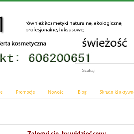
we
Promocje
Nowości
Blog
Składniki aktywn
Zaloguj się, by widzieć ceny.