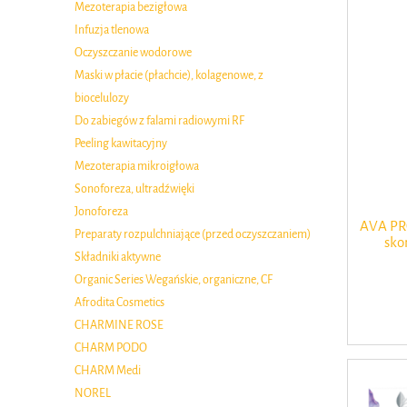
Mezoterapia bezigłowa
Infuzja tlenowa
Oczyszczanie wodorowe
Maski w płacie (płachcie), kolagenowe, z
biocelulozy
Do zabiegów z falami radiowymi RF
Peeling kawitacyjny
Mezoterapia mikroigłowa
Sonoforeza, ultradźwięki
Jonoforeza
AVA PR
Preparaty rozpulchniające (przed oczyszczaniem)
sko
Składniki aktywne
Organic Series Wegańskie, organiczne, CF
Afrodita Cosmetics
CHARMINE ROSE
CHARM PODO
CHARM Medi
NOREL