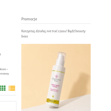
Promocje
Korzystaj, działaj, nie trać czasu! Bądź beauty
boss
ą
.
nkowo –
romienny