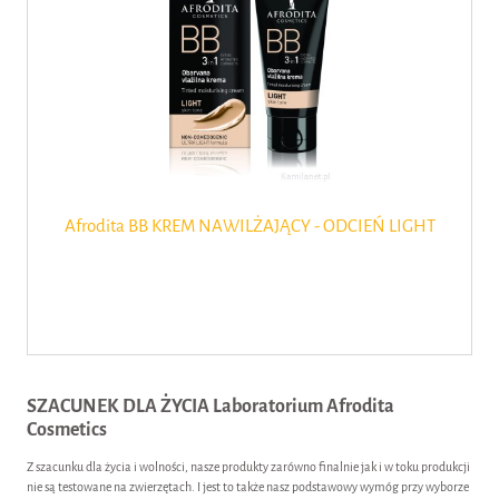
Afrodita BB KREM NAWILŻAJĄCY - ODCIEŃ LIGHT
SZACUNEK DLA ŻYCIA
Laboratorium Afrodita
Cosmetics
Z szacunku dla życia i wolności, nasze produkty zarówno finalnie jak i w toku produkcji
nie są testowane na zwierzętach. I jest to także nasz podstawowy wymóg przy wyborze