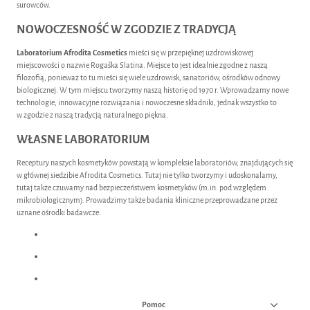
surowców.
NOWOCZESNOŚĆ W ZGODZIE Z TRADYCJĄ
Laboratorium Afrodita Cosmetics
mieści się w przepięknej uzdrowiskowej
miejscowości o nazwie Rogaška Slatina. Miejsce to jest idealnie zgodne z naszą
filozofią, ponieważ to tu mieści się wiele uzdrowisk, sanatoriów, ośrodków odnowy
biologicznej. W tym miejscu tworzymy naszą historię od 1970 r. Wprowadzamy nowe
technologie, innowacyjne rozwiązania i nowoczesne składniki, jednak wszystko to
w zgodzie z naszą tradycją naturalnego piękna.
WŁASNE LABORATORIUM
Receptury naszych kosmetyków powstają w kompleksie laboratoriów, znajdujących się
w głównej siedzibie Afrodita Cosmetics. Tutaj nie tylko tworzymy i udoskonalamy,
tutaj także czuwamy nad bezpieczeństwem kosmetyków (m.in. pod względem
mikrobiologicznym). Prowadzimy także badania kliniczne przeprowadzane przez
uznane ośrodki badawcze.
Pomoc