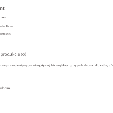
nt
z o.o.
ynów, Polska
nerose.eu
 produkcie (0)
 wszystkie opinie (pozytywne i negatywne). Nie weryfikujemy, czy pochodzą one od klientów, któr
eudonim:
: