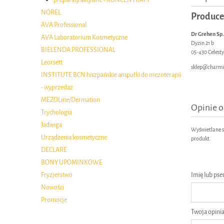
NOREL
Produce
AVA Professional
Dr Grehen Sp. 
AVA Laboratorium Kosmetyczne
Dyzin 21 b
BIELENDA PROFESSIONAL
05-430 Celest
Leorsett
sklep@charmi
INSTITUTE BCN hiszpańskie ampułki do mezoterapii
- wyprzedaż
MEZOLine/Dermation
Opinie o
Trychologia
Jadwiga
Wyświetlane są
Urządzenia kosmetyczne
produkt.
DECLARE
BONY UPOMINKOWE
Imię lub ps
Fryzjerstwo
Nowości
Promocje
Twoja opinia