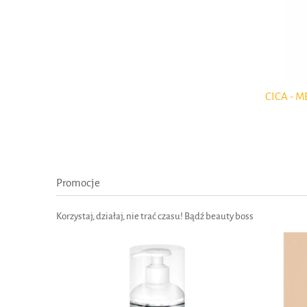
Clean Up - Magic peeling & maska Afrodita
CICA - M
Promocje
Korzystaj, działaj, nie trać czasu! Bądź beauty boss