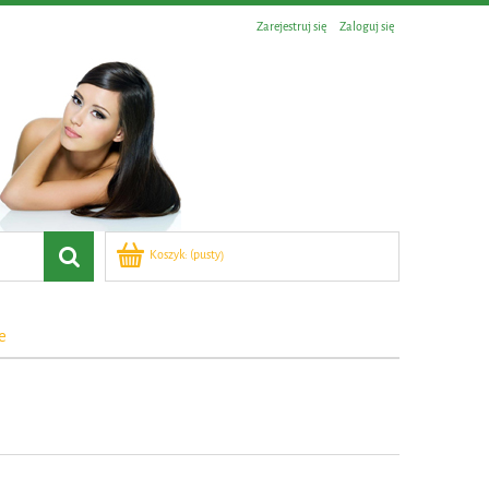
Zarejestruj się
Zaloguj się
Koszyk:
(pusty)
e