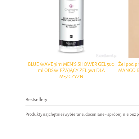
SPF 30 ć 200
BLUE WAVE 3in1 MEN'S SHOWER GEL 500
Żel pod pr
0 Charmine
ml ODŚWIEŻAJĄCY ŻEL 3w1 DLA
MANGO &
MĘŻCZYZN
Bestsellery
Produkty najchętniej wybierane, doceniane - spróbuj, nie bez