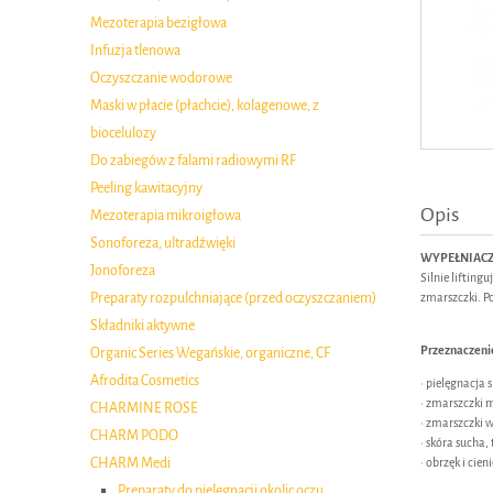
Mezoterapia bezigłowa
Infuzja tlenowa
Oczyszczanie wodorowe
Maski w płacie (płachcie), kolagenowe, z
biocelulozy
Do zabiegów z falami radiowymi RF
Peeling kawitacyjny
Opis
Mezoterapia mikroigłowa
Sonoforeza, ultradźwięki
WYPEŁNIACZ
Jonoforeza
Silnie lifting
Preparaty rozpulchniające (przed oczyszczaniem)
zmarszczki. P
Składniki aktywne
Przeznaczeni
Organic Series Wegańskie, organiczne, CF
Afrodita Cosmetics
• pielęgnacja 
• zmarszczki m
CHARMINE ROSE
• zmarszczki w
CHARM PODO
• skóra sucha,
CHARM Medi
• obrzęk i cie
Preparaty do pielęgnacji okolic oczu