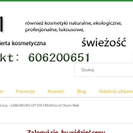
we
Promocje
Nowości
Blog
Składniki aktywn
d oczy − GABA NEURO LIFT EYE CREAM 50 ml Charm Medi
Zaloguj się, by widzieć ceny.