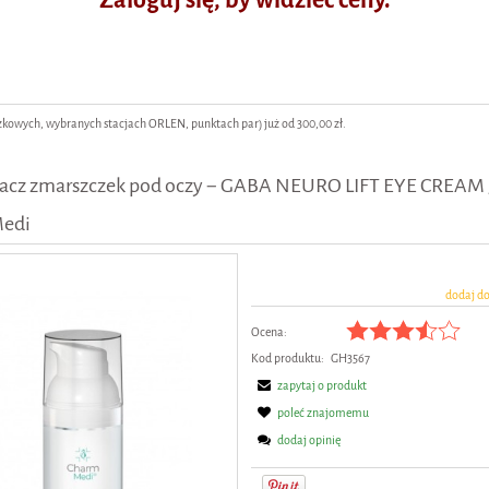
owych, wybranych stacjach ORLEN, punktach par) już od 300,00 zł.
acz zmarszczek pod oczy − GABA NEURO LIFT EYE CREAM 
edi
dodaj d
Ocena:
Kod produktu:
GH3567
zapytaj o produkt
poleć znajomemu
dodaj opinię