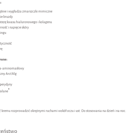
a:
ięśnie i wygładza zmarszczki mimiczne
kie bruzdy
yntezę kwasu hialuronowego i kolagenu
rność i napięcie skóry
ftingu
styczność
rę
ywne:
a-aminomasłowy
czny Arct’Alg
sperydyny
®
silane
ść kremu rozprowadzić okrężnymi ruchami wokół oczu i ust. Do stosowania na dzień i na noc.
zeństwo