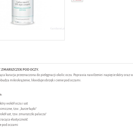
 ZMARSZCZEK POD OCZY.
ująca kuracja przeznaczona do pielęgnacji okolic oczu. Poprawia nawilżenie i napięcie skóry oraz 
obudza mikrokrążenie, likwiduje obrzęk i cienie pod oczami.
e:
skóry wokół oczu i ust
imiczne, tzw. „kurze łapki”
okół ust, tzw. zmarszczki palacza”
 tracąca elastyczność
nie pod oczami