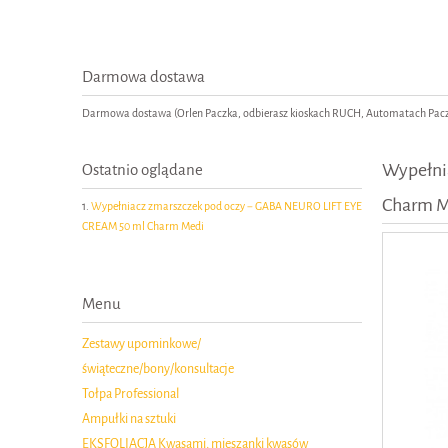
Darmowa dostawa
Darmowa dostawa (Orlen Paczka, odbierasz kioskach RUCH, Automatach Paczk
Wypełni
Ostatnio oglądane
Charm M
Wypełniacz zmarszczek pod oczy − GABA NEURO LIFT EYE
CREAM 50 ml Charm Medi
Menu
Zestawy upominkowe/
świąteczne/bony/konsultacje
Tołpa Professional
Ampułki na sztuki
EKSFOLIACJA Kwasami, mieszanki kwasów