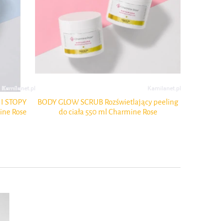
I STOPY
BODY GLOW SCRUB Rozświetlający peeling
Organic Ser
ne Rose
do ciała 550 ml Charmine Rose