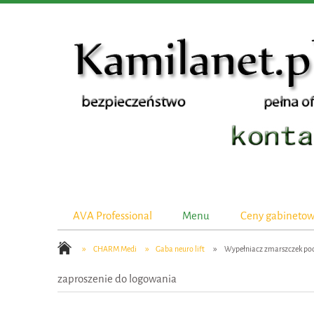
AVA Professional
Menu
Ceny gabineto
»
»
»
CHARM Medi
Gaba neuro lift
Wypełniacz zmarszczek po
zaproszenie do logowania