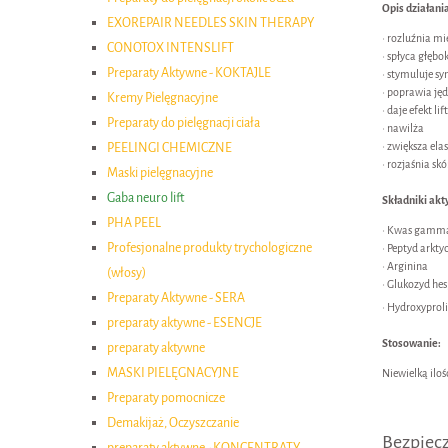
Opis działani
EXOREPAIR NEEDLES SKIN THERAPY
• rozluźnia m
CONOTOX INTENSLIFT
• spłyca głębo
Preparaty Aktywne - KOKTAJLE
• stymuluje s
• poprawia jęd
Kremy Pielęgnacyjne
• daje efekt li
Preparaty do pielęgnacji ciała
• nawilża
• zwiększa ela
PEELINGI CHEMICZNE
• rozjaśnia skó
Maski pielęgnacyjne
Gaba neuro lift
Składniki akt
PHA PEEL
• Kwas gamm
Profesjonalne produkty trychologiczne
• Peptyd arkty
• Arginina
(włosy)
• Glukozyd he
Preparaty Aktywne - SERA
• Hydroxyproli
preparaty aktywne - ESENCJE
Stosowanie:
preparaty aktywne
MASKI PIELĘGNACYJNE
Niewielką ilo
Preparaty pomocnicze
Demakijaż, Oczyszczanie
Bezpiec
preparaty aktywne - KONCENTRATY