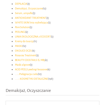
DEPILACJA
(3)
Demakijaż, Oczyszczanie
(12)
Serum, ampułki
(3)
ANTIOXIDANT TREATMENT
(3)
WHITE SKIN linia wybielająca
(5)
Pore Solution
(3)
PEELINGI
(2)
LINIA EKOLOGICZNA z ECOCERT
(5)
Kremy do twarzy
(11)
MASKI
(12)
OKOLICE OCZU
(6)
Rosacea Treatment
(3)
BEAUTY COCKTAILS (S, MB)
(6)
Maski algowe
(3)
ACID PEELS peelingi kwasowe
(6)
...:::Pielęgnacja ciała
(10)
....:::KOSMETYKI DETALICZNE
(198)
Demakijaż, Oczyszczanie