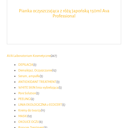
Pianka oczyszczająca z różą japońską 150ml Ava
Professional
AVA Laboratorium Kosmetyczne
(267)
DEPILACJA
(3)
Demakijaż, Oczyszczanie
(12)
Serum, ampułki
(3)
ANTIOXIDANT TREATMENT
(3)
WHITE SKIN linia wybielająca
(5)
Pore Solution
(3)
PEELINGI
(2)
LINIA EKOLOGICZNA z ECOCERT
(5)
Kremy do twarzy
(11)
MASKI
(12)
OKOLICE OCZU
(6)
Rosacea Treatment
(3)