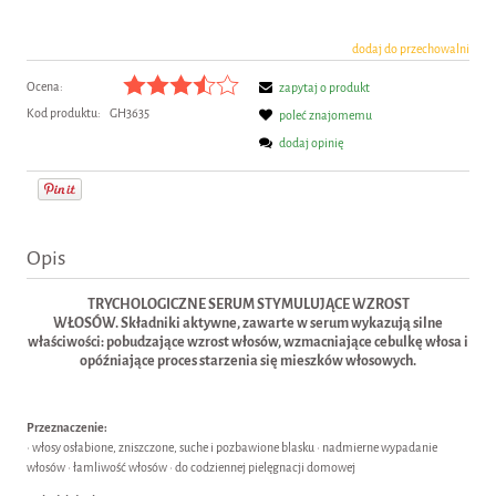
dodaj do przechowalni
Ocena:
zapytaj o produkt
Kod produktu:
GH3635
poleć znajomemu
dodaj opinię
Opis
TRYCHOLOGICZNE SERUM STYMULUJĄCE WZROST
WŁOSÓW.
Składniki aktywne, zawarte w serum wykazują silne
właściwości: pobudzające wzrost włosów, wzmacniające cebulkę włosa i
opóźniające proces starzenia się mieszków włosowych.
Przeznaczenie:
• włosy osłabione, zniszczone, suche i pozbawione blasku • nadmierne wypadanie
włosów • łamliwość włosów • do codziennej pielęgnacji domowej