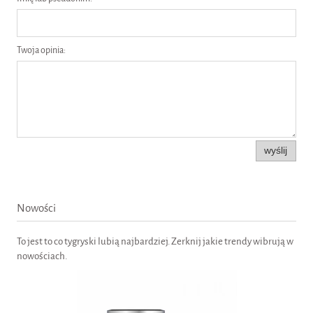
Twoja opinia:
wyślij
Nowości
To jest to co tygryski lubią najbardziej. Zerknij jakie trendy wibrują w
nowościach.