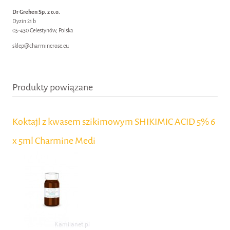
Dr Grehen Sp. z o.o.
Dyzin 21 b
05-430 Celestynów, Polska
sklep@charminerose.eu
Produkty powiązane
Koktajl z kwasem szikimowym SHIKIMIC ACID 5% 6
x 5ml Charmine Medi