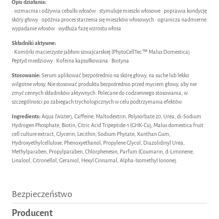
Opis działania:
• wzmacnia i odżywia cebulki włosów • stymuluje mieszki włosowe • poprawia kondycję
skóry głowy • opóźnia proces starzenia się mieszków włosowych • ogranicza nadmierne
wypadanie włosów • wydłuża fazę wzrostu włosa
Składniki aktywne:
• Komórki macierzyste jabłoni szwajcarskiej (PhytoCellTec™ Malus Domestica) •
Peptyd miedziowy • Kofeina kapsułkowana • Biotyna
Stosowanie:
Serum aplikować bezpośrednio na skórę głowy, na suche lub lekko
wilgotne włosy. Nie stosować produktu bezpośrednio przed myciem głowy, aby nie
zmyć cennych składników aktywnych. Polecane do codziennego stosowania, w
szczególności po zabiegach trychologicznych w celu podtrzymania efektów.
Ingredients:
Aqua (Water), Caffeine, Maltodextrin, Polysorbate 20, Urea, di-Sodium
Hydrogen Phosphate, Biotin, Citric Acid Tripeptide-1 (GHK-Cu), Malus domestica fruit
cell culture extract, Glycerin, Lecithin, Sodium Phytate, Xanthan Gum,
Hydroxyethylcellulose, Phenoxyethanol, Propylene Glycol, Diazolidinyl Urea,
Methylparaben, Propylparaben, Chlorphenesin, Parfum (Coumarin, d-Limonene,
Linalool, Citronellol, Geraniol, Hexyl Cinnamal, Alpha-Isomethyl Ionone).
Bezpieczeństwo
Producent